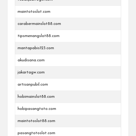
maintotoslot.com
carabermainslot88.com
tipsmenangslot88.com
mantapabis123.com
akudisana.com
jakartagw.com
artisanpubil.com
hobimainslot88.com
hobipasangtoto.com
maintotoslot88.com
pasangtotoslot.com