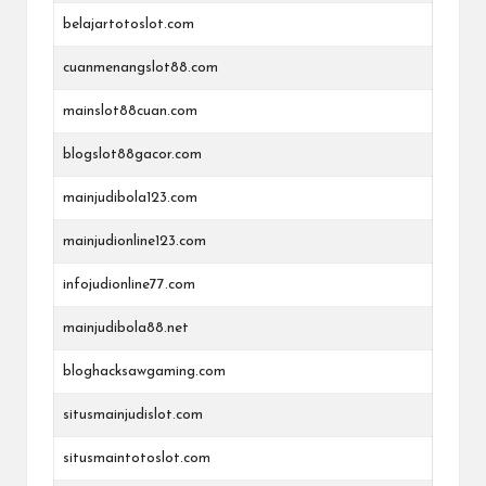
belajartotoslot.com
cuanmenangslot88.com
mainslot88cuan.com
blogslot88gacor.com
mainjudibola123.com
mainjudionline123.com
infojudionline77.com
mainjudibola88.net
bloghacksawgaming.com
situsmainjudislot.com
situsmaintotoslot.com