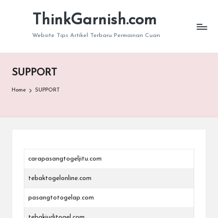
ThinkGarnish.com
Skip
to
Website Tips Artikel Terbaru Permainan Cuan
content
SUPPORT
Home
SUPPORT
carapasangtogeljitu.com
tebaktogelonline.com
pasangtotogelap.com
tebakjuditogel.com