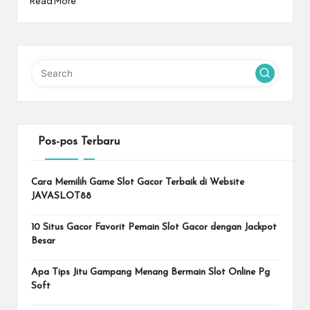
Read More
Pos-pos Terbaru
Cara Memilih Game Slot Gacor Terbaik di Website
JAVASLOT88
10 Situs Gacor Favorit Pemain Slot Gacor dengan Jackpot
Besar
Apa Tips Jitu Gampang Menang Bermain Slot Online Pg
Soft