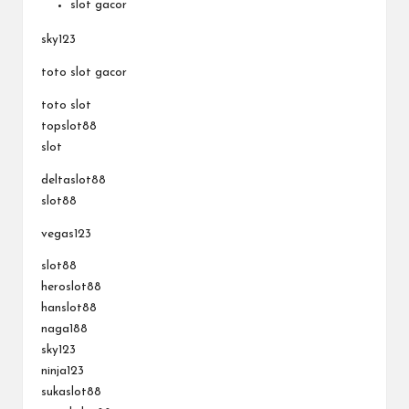
slot gacor
sky123
toto slot gacor
toto slot
topslot88
slot
deltaslot88
slot88
vegas123
slot88
heroslot88
hanslot88
naga188
sky123
ninja123
sukaslot88